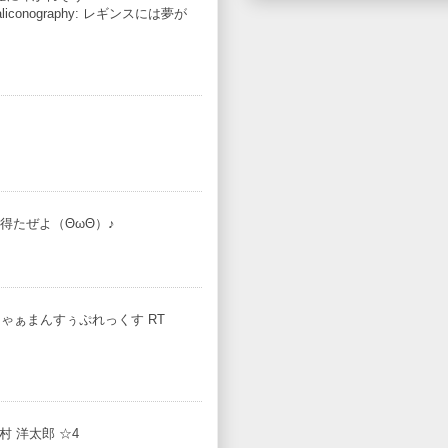
liconography: レギンスには夢が
得たぜよ（ΘωΘ）♪
: じゃぁまんすぅぷれっくす RT
村 洋太郎 ☆4