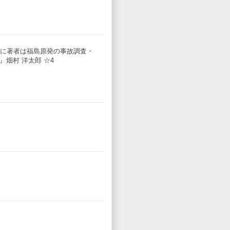
に著者は福島原発の事故調査・
』畑村 洋太郎 ☆4