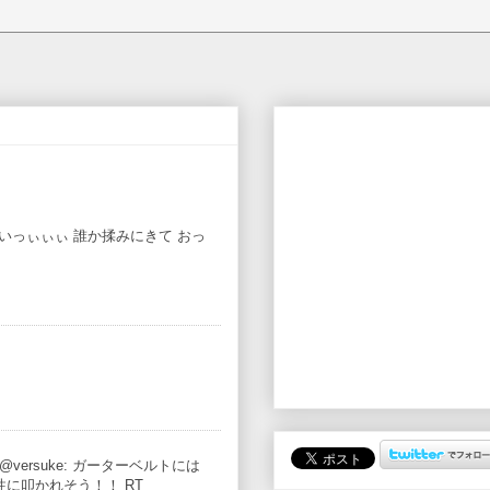
いぃぃぃいっぃぃぃ 誰か揉みにきて おっ
versuke: ガーターベルトには
: 女性に叩かれそう！！ RT