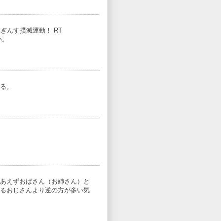
 れぎんす撲滅運動！ RT
い。
る。
あえずおばさん（お姉さん）と
るおじさんより逆の方が多い気