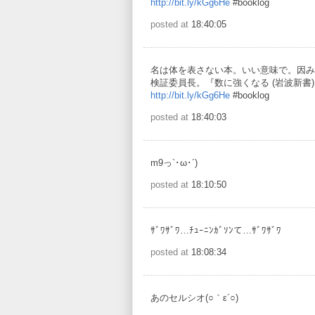
http://bit.ly/kGg6He
#booklog
posted at
18:40:05
名は体を表さない本。いい意味で。因み
検証委員長。『数に強くなる (岩波新書)
http://bit.ly/kGg6He
#booklog
posted at
18:40:03
m9っ`･ω･´)
posted at
18:10:50
ｻﾞﾜｻﾞﾜ…ﾁｭｰﾆﾝｶﾞｿﾝて…ｻﾞﾜｻﾞﾜ
posted at
18:08:34
あのセルシオ(○｀ε´○)