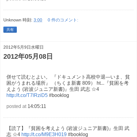
Unknown
時刻:
3:00
0 件のコメント:
共有
2012年5月9日水曜日
2012年05月08日
併せて読むとよい。 『ドキュメント高校中退―いま、貧
困がうまれる場所』 （ちくま新書 809） ht...『貧困を考
えよう (岩波ジュニア新書)』生田 武志 ☆4
http://t.co/T7lRziD5
#booklog
posted at
14:05:11
【読了】『貧困を考えよう (岩波ジュニア新書)』生田 武
志 ☆4
http://t.co/M9E3H019
#booklog