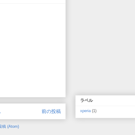
ラベル
ム
前の投稿
xperia
(1)
 (Atom)