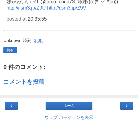
妹かわいい RT @tomo_coco73: 姉妹(((o(*ﾟ▽ﾟ*)o)))
http://r.sm3.jp/Z9U
http://r.sm3.jp/Z9V
posted at
20:35:55
Unknown
時刻:
3:00
共有
0 件のコメント:
コメントを投稿
‹
›
ホーム
ウェブ バージョンを表示