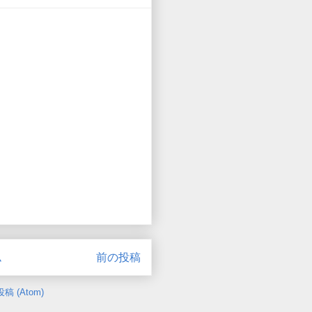
ム
前の投稿
 (Atom)