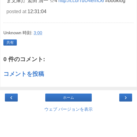
ま文庫)』鷲田 清一 ☆4
http://t.co/TuU4emO6
#booklog
posted at
12:31:04
Unknown
時刻:
3:00
共有
0 件のコメント:
コメントを投稿
‹
›
ホーム
ウェブ バージョンを表示