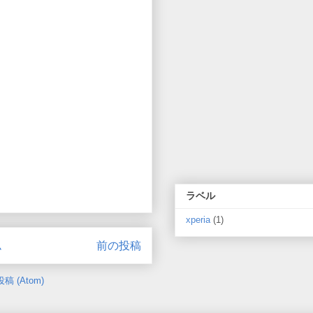
ラベル
xperia
(1)
ム
前の投稿
 (Atom)