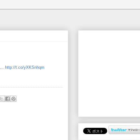
……
http://t.co/yXKSnhqm