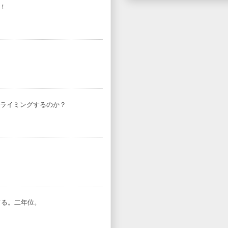
！！
ライミングするのか？
てる。二年位。