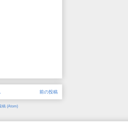
ム
前の投稿
 (Atom)