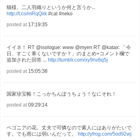
猫様。二人羽織りというか何と言うか...
http://t.co/mRqQiik
#cat #neko
posted at
17:19:35
イイネ！ RT @isologue: www @myen RT @katax: 「今
日、すごく寒くないですか？」のまとめ+コメント欄で
追加された回答 ...
http://tumblr.com/xy9nv6q5j
posted at
15:05:38
国家珍宝帳！こっかちんぽうちょう！なにそれ！
posted at
09:29:14
ベゴニアの花。丈夫で可憐なので素人にはありがたいで
す。でも雨には弱いんだって。
http://yfrog.com/5od92wj