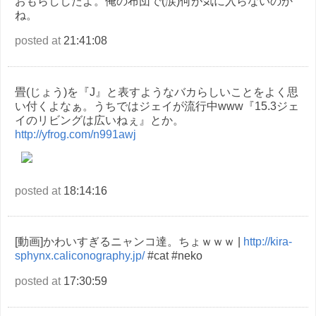
おもらししたよ。俺の布団で(涙)何が気に入らないのか
ね。
posted at
21:41:08
畳(じょう)を『J』と表すようなバカらしいことをよく思
い付くよなぁ。うちではジェイが流行中www『15.3ジェ
イのリビングは広いねぇ』とか。
http://yfrog.com/n991awj
posted at
18:14:16
[動画]かわいすぎるニャンコ達。ちょｗｗｗ |
http://kira-
sphynx.caliconography.jp/
#cat #neko
posted at
17:30:59