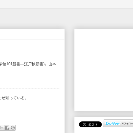
学館101新書―江戸検新書)』山本
∀ﾟ)なぜ知っている。