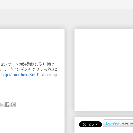
センサーを海洋動物に取り付け
 ...『ペンギンもクジラも秒速2
5
http://t.co/UmkeBmR1
#booklog