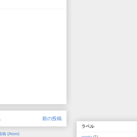
ム
前の投稿
ラベル
 (Atom)