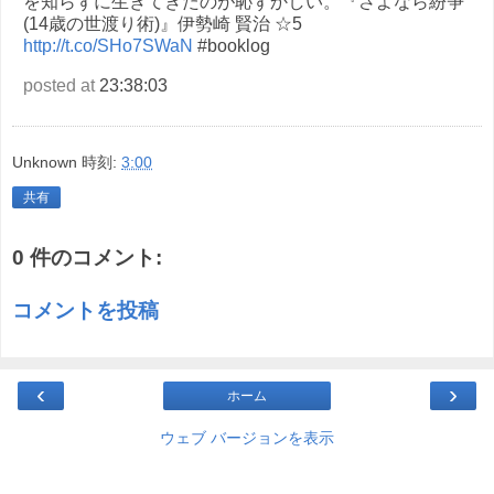
を知らずに生きてきたのが恥ずかしい。『さよなら紛争
(14歳の世渡り術)』伊勢崎 賢治 ☆5
http://t.co/SHo7SWaN
#booklog
posted at
23:38:03
Unknown
時刻:
3:00
共有
0 件のコメント:
コメントを投稿
‹
›
ホーム
ウェブ バージョンを表示